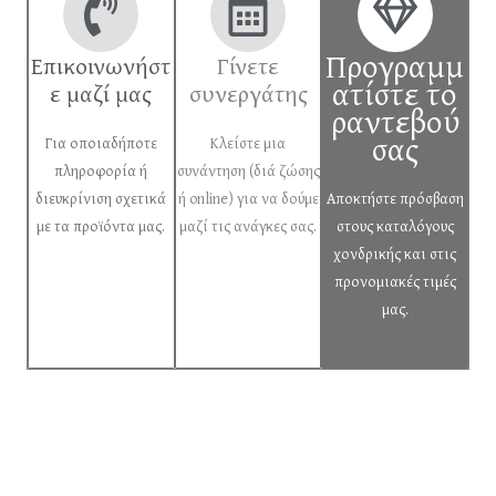
Προγραμμ
Επικοινωνήστ
Γίνετε
ατίστε το
ε μαζί μας
συνεργάτης
ραντεβού
σας
Για οποιαδήποτε
Κλείστε μια
πληροφορία ή
συνάντηση (διά ζώσης
διευκρίνιση σχετικά
ή online) για να δούμε
Αποκτήστε πρόσβαση
με τα προϊόντα μας.
μαζί τις ανάγκες σας.
στους καταλόγους
χονδρικής και στις
προνομιακές τιμές
μας.