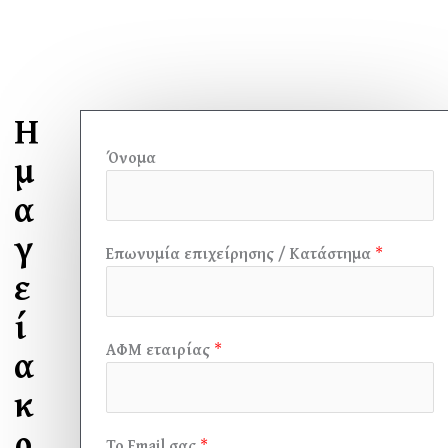
Η
μ
Όνομα
α
γ
Επωνυμία επιχείρησης / Κατάστημα
*
ε
ί
α
ΑΦΜ εταιρίας
*
κ
ρ
Το Email σας
*