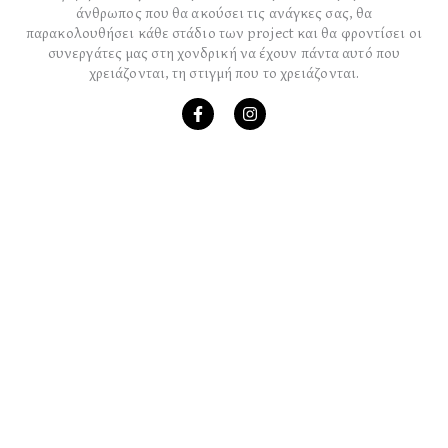
άνθρωπος που θα ακούσει τις ανάγκες σας, θα
παρακολουθήσει κάθε στάδιο των project και θα φροντίσει οι
συνεργάτες μας στη χονδρική να έχουν πάντα αυτό που
χρειάζονται, τη στιγμή που το χρειάζονται.
F
I
a
n
c
s
e
t
b
a
o
g
o
r
k
a
-
m
f